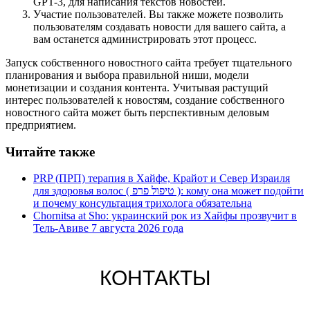
GPT-3, для написания текстов новостей.
Участие пользователей. Вы также можете позволить
пользователям создавать новости для вашего сайта, а
вам останется администрировать этот процесс.
Запуск собственного новостного сайта требует тщательного
планирования и выбора правильной ниши, модели
монетизации и создания контента. Учитывая растущий
интерес пользователей к новостям, создание собственного
новостного сайта может быть перспективным деловым
предприятием.
Читайте также
PRP (ПРП) терапия в Хайфе, Крайот и Север Израиля
для здоровья волос ( טיפול פרפ ): кому она может подойти
и почему консультация трихолога обязательна
Chornitsa at Sho: украинский рок из Хайфы прозвучит в
Тель-Авиве 7 августа 2026 года
КОНТАКТЫ