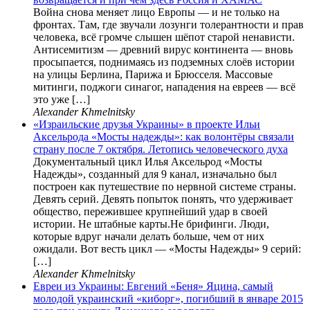
Война снова меняет лицо Европы — и не только на
фронтах. Там, где звучали лозунги толерантности и прав
человека, всё громче слышен шёпот старой ненависти.
Антисемитизм — древний вирус континента — вновь
просыпается, поднимаясь из подземных слоёв истории
на улицы Берлина, Парижа и Брюсселя. Массовые
митинги, поджоги синагог, нападения на евреев — всё
это уже […]
Alexander Khmelnitsky
«Израильские друзья Украины» в проекте Ильи
Аксельрода «Мосты надежды»: как волонтёры связали
страну после 7 октября. Летопись человеческого духа
Документальный цикл Илья Аксельрод «Мосты
Надежды», созданный для 9 канал, изначально был
построен как путешествие по нервной системе страны.
Девять серий. Девять попыток понять, что удерживает
общество, пережившее крупнейший удар в своей
истории. Не штабные карты.Не брифинги. Люди,
которые вдруг начали делать больше, чем от них
ожидали. Вот весть цикл — «Мосты Надежды» 9 серий:
[…]
Alexander Khmelnitsky
Евреи из Украины: Евгений «Беня» Яцина, самый
молодой украинский «киборг», погибший в январе 2015