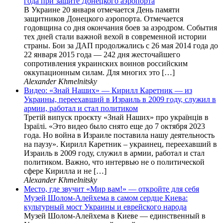
года при защите Донецкого аэропорта
В Украине 20 января отмечается День памяти
защитников Донецкого аэропорта. Отмечается
годовщина со дня окончания боев за аэродром. События
тех дней стали важной вехой в современной истории
страны. Бои за ДАП продолжались с 26 мая 2014 года до
22 января 2015 года — 242 дня жесточайшего
сопротивления украинских воинов российским
оккупационным силам. Для многих это […]
Alexander Khmelnitsky
Видео: «Знай Наших» — Кирилл Каретник — из
Украины, переехавший в Израиль в 2009 году, служил в
армии, работал и стал политиком
Третій випуск проєкту «Знай Наших» про українців в
Ізраїлі. «Это видео было снято еще до 7 октября 2023
года. Но война в Израиле поставила нашу деятельность
на паузу». Кирилл Каретник – украинец, переехавший в
Израиль в 2009 году, служил в армии, работал и стал
политиком. Важно, что интервью не о политической
сфере Кирилла и не […]
Alexander Khmelnitsky
Место, где звучит «Мир вам!» — откройте для себя
Музей Шолом-Алейхема в самом сердце Киева:
культурный мост Украины и еврейского народа
Музей Шолом-Алейхема в Киеве — единственный в