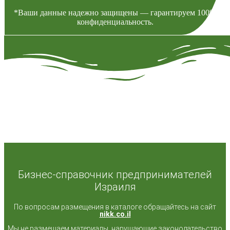
*Ваши данные надежно защищены — гарантируем 100%
конфиденциальность.
© 2017-2024 Care Plus — Israel все права защищены
Средство для похудения в Израиле
»
Статьи
»
Новости
Израиля события что сейчас происходит
Бизнес-справочник предпринимателей
Израиля
По вопросам размещения в каталоге обращайтесь на сайт
nikk.co.il
Мы не размещаем материалы, нарушающие законодательство