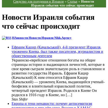
Средство для похудения в Израиле
»
Статьи
»
Новости
Израиля события что сейчас происходит
Новости Израиля события
что сейчас происходит
НАновости Новости Израиля Nikk.Agency
Ефраим Кацир (Качальський), 4-й президент Израиля,
уроженец Киева, был также писателем, журналистом и
общественным деятелем
Украинско-еврейские отношения богаты на общие
страницы истории и выдающихся личностей, которые в
свое время сыграли значительную роль в становлении и
развитии государства Израиль. Ефраим Кацир
(Качальский) К ним относится Ефраим Кацир
(Качальский) — уроженец Киева, выдающийся ученый-
биофизик и влиятельный израильский политик,
четвертый президент Израиля. Родился в Киеве Он
родился в 1916 году в Киеве, но […]
Stas Shifer
Европа и тени ненависти: почему антисемитизм
возвращается и при чём здесь Россия и ХАМАС