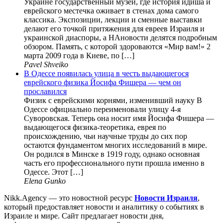
Украине государственный музей, где история идиша и
еврейского местечка оживает в стенах дома самого
классика. Экспозиции, лекции и сменные выставки
делают его точкой притяжения для евреев Израиля и
украинской диаспоры, а НАновости делятся подробным
обзором. Память, с которой здороваются «Мир вам!» 2
марта 2009 года в Киеве, по […]
Pavel Shveiko
В Одессе появилась улица в честь выдающегося
еврейского физика Йосифа Фишера — чем он
прославился
Физик с еврейскими корнями, изменивший науку В
Одессе официально переименовали улицу 4-я
Суворовская. Теперь она носит имя Йосифа Фишера —
выдающегося физика-теоретика, еврея по
происхождению, чьи научные труды до сих пор
остаются фундаментом многих исследований в мире.
Он родился в Минске в 1919 году, однако основная
часть его профессионального пути прошла именно в
Одессе. Этот […]
Elena Gunko
Nikk.Agency — это новостной ресурс
Новости Израиля
,
который предоставляет новости и аналитику о событиях в
Израиле и мире. Сайт предлагает новости дня,